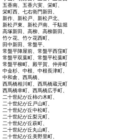
五香南、五香六実、栄町、
栄町西、七右衛門新田、
新作、新松戸、新松戸北、
新松戸東、新松戸南、千駄堀
高塚新田、高柳、高柳新田、
竹ケ花、竹ケ花西町、
田中新田、常盤平、
常盤平陣屋前、常盤平西窪町
常盤平双葉町、常盤平松葉町
常盤平柳町、殿平賀、仲井町
中金杉、中根、中根長津町、
中和倉、西馬橋、
西馬橋相川町、西馬橋蔵元町
西馬橋幸町、西馬橋広手町、
二十世紀が丘柿の木町、
二十世紀が丘戸山町、
二十世紀が丘中松町、
二十世紀が丘梨元町、
二十世紀が丘萩町、
二十世紀が丘丸山町、
二十世紀が丘美野里町、