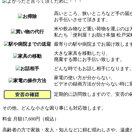
高いところ、狭いところなど手の届
お手伝いさせて頂きます。
米や飲み物など重い荷物を運ぶのは
私たち「便利屋！お助け本舗 松戸
最寄りの駅や病院までお届け致しま
大きな家具を移動したり、
廃棄する際にお手伝い致します。
どんな時でもお話し相手になります
家電の使い方が分からない、
ビデオの録画方法が分からない時に
定期的に訪問致しますので、安否の
その他、どんな小さな困り事にも対応致します。
料金 月額17,600円（税込）
高齢者の方で家族・友人・知人などに頼む煩わしさや、遠慮