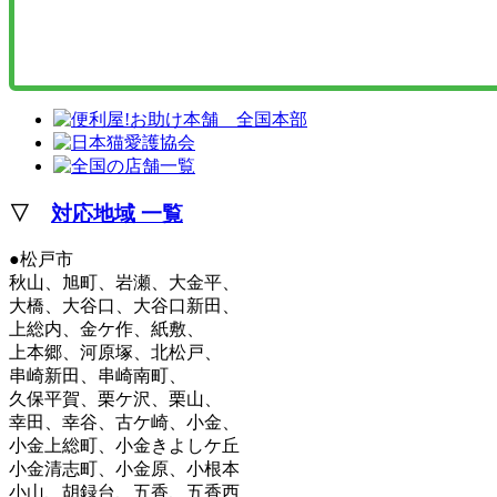
▽
対応地域 一覧
●松戸市
秋山、旭町、岩瀬、大金平、
大橋、大谷口、大谷口新田、
上総内、金ケ作、紙敷、
上本郷、河原塚、北松戸、
串崎新田、串崎南町、
久保平賀、栗ケ沢、栗山、
幸田、幸谷、古ケ崎、小金、
小金上総町、小金きよしケ丘
小金清志町、小金原、小根本
小山、胡録台、五香、五香西